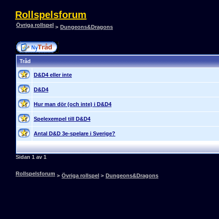
Rollspelsforum
Övriga rollspel
>
Dungeons&Dragons
Tråd
D&D4 eller inte
D&D4
Hur man dör (och inte) i D&D4
Spelexempel till D&D4
Antal D&D 3e-spelare i Sverige?
Sidan 1 av 1
Rollspelsforum
>
Övriga rollspel
>
Dungeons&Dragons