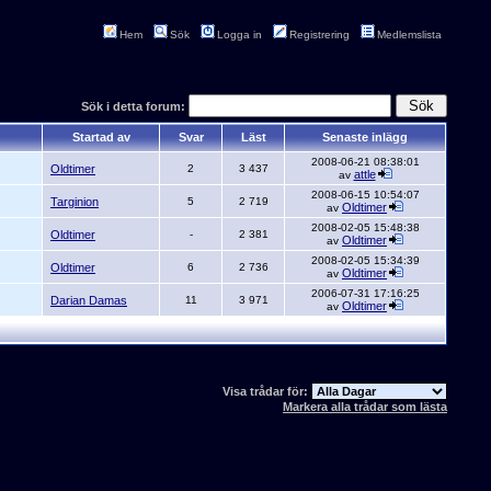
Hem
Sök
Logga in
Registrering
Medlemslista
Sök i detta forum:
Startad av
Svar
Läst
Senaste inlägg
2008-06-21 08:38:01
Oldtimer
2
3 437
attle
av
2008-06-15 10:54:07
Targinion
5
2 719
Oldtimer
av
2008-02-05 15:48:38
Oldtimer
-
2 381
Oldtimer
av
2008-02-05 15:34:39
Oldtimer
6
2 736
Oldtimer
av
2006-07-31 17:16:25
Darian Damas
11
3 971
Oldtimer
av
Visa trådar för:
Markera alla trådar som lästa