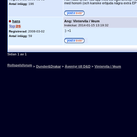
med honom (och kanske erbjuda några extra EP till
Antal inlägg:
196
hans
Ang: Vintervila i Veum
Inskickat:
2014-01-15 13:19:32
:) +1
Registrerad:
2008-03-02
Antal inlägg:
59
Sidan 1 av 1
Rollspelsforum
>
Dunder&Drakar
>
Äventyr till D&D
>
Vintervila i Veum