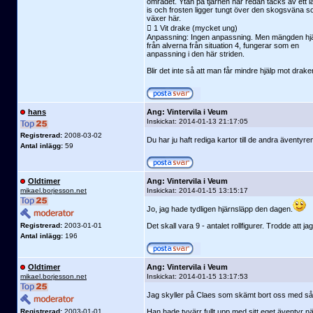
området. Ytan på tjärnen har redan täcks av ett l
is och frosten ligger tungt över den skogsväna 
växer här.
 1 Vit drake (mycket ung)
Anpassning: Ingen anpassning. Men mängden hj
från alverna från situation 4, fungerar som en
anpassning i den här striden.
Blir det inte så att man får mindre hjälp mot draken
hans
Ang: Vintervila i Veum
Inskickat:
2014-01-13 21:17:05
Registrerad:
2008-03-02
Du har ju haft rediga kartor till de andra äventyren
Antal inlägg:
59
Oldtimer
Ang: Vintervila i Veum
mikael.borjesson.net
Inskickat:
2014-01-15 13:15:17
Jo, jag hade tydligen hjärnsläpp den dagen.
Registrerad:
2003-01-01
Det skall vara 9 - antalet rollfigurer. Trodde att j
Antal inlägg:
196
Oldtimer
Ang: Vintervila i Veum
mikael.borjesson.net
Inskickat:
2014-01-15 13:17:53
Jag skyller på Claes som skämt bort oss med så f
Registrerad:
2003-01-01
Han hade tyvärr fullt upp med sitt eget äventyr n