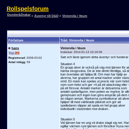
Rollspelsforum
Dunder&Drakar
>
Äventyr till D&D
>
Vintervila i Veum
Författare
Tråd: Vintervila i Veum
hans
Vintervila i Veum
Inskickat:
2014-01-13 10:16:06
Satt och läste igenom detta äventyr och funderar l
Registrerad:
2008-03-02
Antal inlägg:
59
Situation 4
En grupp alver är också på väg mot tjärnen för at
hämta skogsväna. De är inte direkt fientliga, så d
kan övertalas att hjälpa till. Om man har hjälp av
alverna, har gruppen ett antal marker under näst
strid. En mark kan spelas ut precis när som hels
vem som helst och ger +4 på ett attackslag eller 
på ett försvar. Antalet marker är detsamma som
antalet spelarfigurer, men potten av marker är all
gemensam och ingen kan göra anspråk på dem 
än någon annan. Markerna symboliserar att alve
hjälper till med välriktade pilskott och gör att
spelledaren slipper att spela en hel grupp alver
individuellt i slutstriden mot draken.
Situation 5
Vid tjärnen har en ung vit drake slagit sig ner. Ha
ogillar värmen runt tjärnen och försöker frysa ner