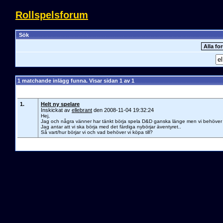
Rollspelsforum
Sök
1 matchande inlägg funna. Visar sidan 1 av 1
1.
Helt ny spelare
Inskickat av
ellebrant
den 2008-11-04 19:32:24
Hej,
Jag och några vänner har tänkt börja spela D&D ganska länge men vi behöver hj
Jag antar att vi ska börja med det färdiga nybörjar äventyret..
Så vart/hur börjar vi och vad behöver vi köpa till?