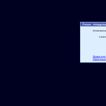
Forum - inloggni
Användarn
Lösen
Skapa nytt 
Glömt löse