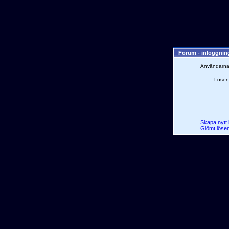
Forum - inloggni
Användarn
Lösen
Skapa nytt 
Glömt löse