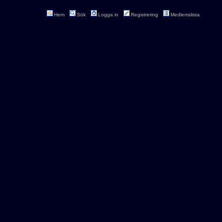
Hem
Sök
Logga in
Registrering
Medlemslista