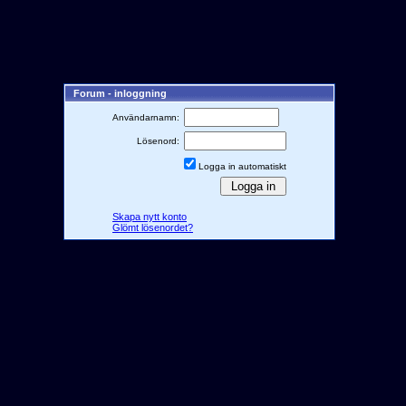
Forum - inloggning
Användarnamn:
Lösenord:
Logga in automatiskt
Skapa nytt konto
Glömt lösenordet?