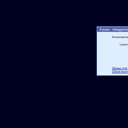
Forum - inloggni
Användarn
Lösen
Skapa nytt 
Glömt löse