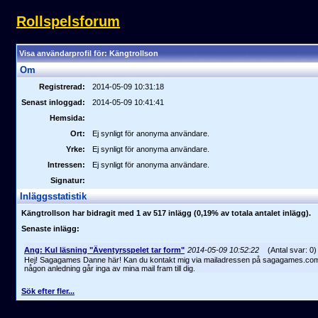
Rollspelsforum
Visa användarprofil för:
Kängtrollson
Om
Registrerad:
2014-05-09 10:31:18
Senast inloggad:
2014-05-09 10:41:41
Hemsida:
Ort:
Ej synligt för anonyma användare.
Yrke:
Ej synligt för anonyma användare.
Intressen:
Ej synligt för anonyma användare.
Signatur:
Inläggsstatistik
Kängtrollson har bidragit med 1 av 517 inlägg (0,19% av totala antalet inlägg).
Senaste inlägg:
Ang: Kul läsning "Äventyrsspelet tar form"
2014-05-09 10:52:22
(Antal svar: 0)
Hej! Sagagames Danne här! Kan du kontakt mig via mailadressen på sagagames.com a
någon anledning går inga av mina mail fram till dig.
Sök efter fler...